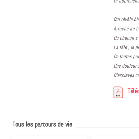
Of apprehend
Qui révèle 
Arraché au b
Où chacun s'
La tête ; le p
De toutes par
Une douleur s
D'esclaves c
Télé
Tous les parcours de vie