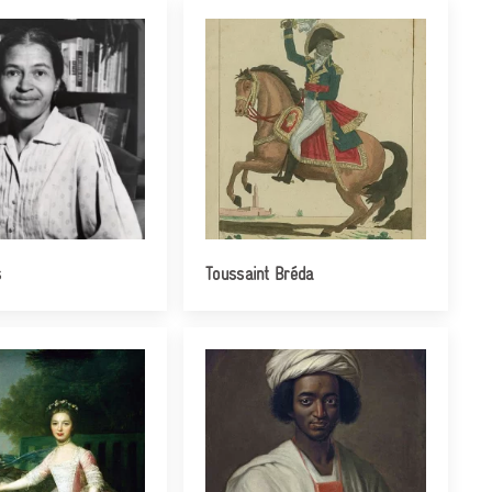
s
Toussaint Bréda