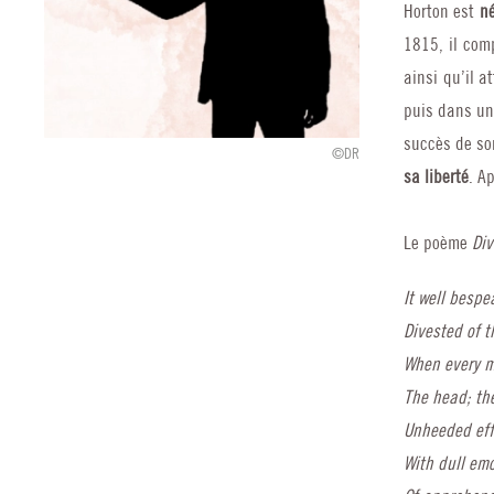
Horton est
né
1815, il com
ainsi qu’il a
puis dans un
succès de son
©DR
sa liberté
. A
Le poème
Div
It well besp
Divested of t
When every m
The head; th
Unheeded effo
With dull emo