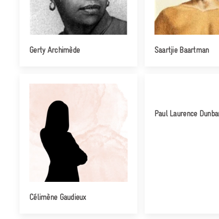
Gerty Archimède
Saartjie Baartman
Paul Laurence Dunba
Célimène Gaudieux