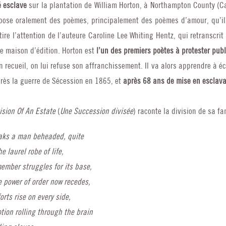
 esclave
sur la plantation de William Horton, à Northampton County (Ca
pose oralement des poèmes, principalement des poèmes d’amour, qu’il 
ttire l’attention de l’auteure Caroline Lee Whiting Hentz, qui retranscrit
e maison d’édition. Horton est
l’un des premiers poètes à protester pub
 recueil, on lui refuse son affranchissement. Il va alors apprendre à é
près la guerre de Sécession en 1865, et
après 68 ans de mise en esclav
ision Of An Estate
(
Une Succession divisée
) raconte la division de sa fa
eaks a man beheaded, quite
he laurel robe of life,
ember struggles for its base,
e power of order now recedes,
rts rise on every side,
tion rolling through the brain