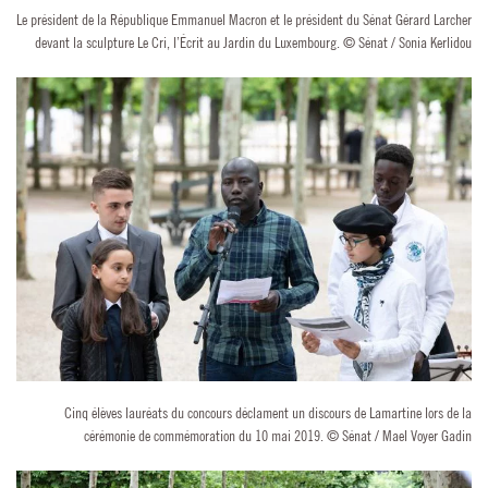
Le président de la République Emmanuel Macron et le président du Sénat Gérard Larcher
devant la sculpture Le Cri, l’Écrit au Jardin du Luxembourg. © Sénat / Sonia Kerlidou
Cinq élèves lauréats du concours déclament un discours de Lamartine lors de la
cérémonie de commémoration du 10 mai 2019. © Sénat / Mael Voyer Gadin